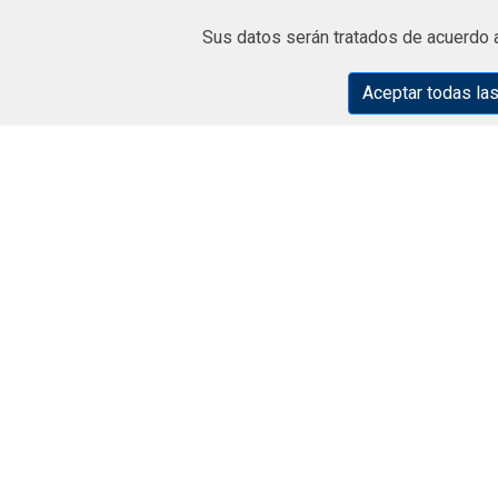
FICHA TECNICA
COTIZAR
Sus datos serán tratados de acuerdo 
Aceptar todas la